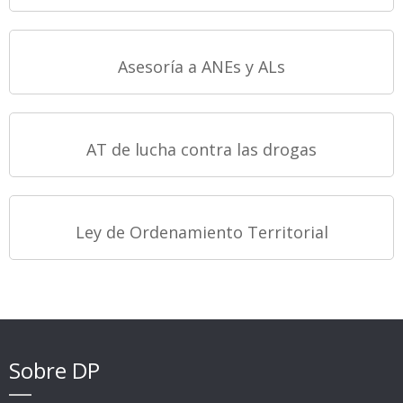
Gestión del Riesgo
Monitoreo y Evaluación
Asesoría a ANEs y ALs
Soluciones Tecnológicas
Twinnings
AT de lucha contra las drogas
Ley de Ordenamiento Territorial
Sobre DP