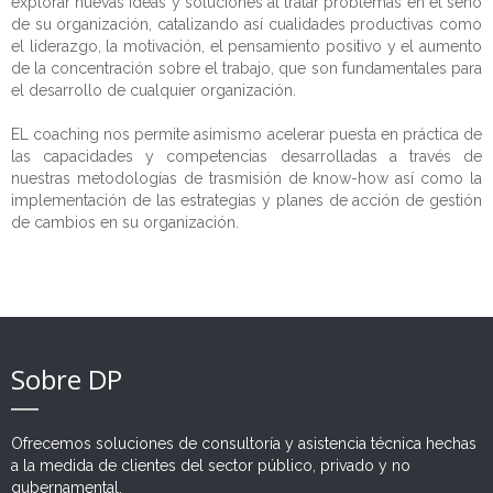
explorar nuevas ideas y soluciones al tratar problemas en el seno
Expertise
Sobre Nosotros
de su organización, catalizando así cualidades productivas como
el liderazgo, la motivación, el pensamiento positivo y el aumento
Servicios
Nuestra Misión
Sector Público
de la concentración sobre el trabajo, que son fundamentales para
el desarrollo de cualquier organización.
Oportunidades
Mensaje del Director Ejecutivo
Sector Privado
Asistencia Técnica
Fortalecimiento Institucional
EL coaching nos permite asimismo acelerar puesta en práctica de
Referencias
Actores no Estatales
Educación y Formación
Expertos
Derechos Humanos
Asesoría Corporativa
las capacidades y competencias desarrolladas a través de
nuestras metodologías de trasmisión de know-how así como la
RSE
Estudios y encuestas
Carreras
Clientes
Descentralización
Comercio y PyMES
Captación de Fondos
implementación de las estrategias y planes de acción de gestión
de cambios en su organización.
Contacto
Visualización de datos
Socios
Justicia
Responsabilidad Social
Desarrollo Comunitario
Asesoría Estratégica
Beneficiarios
Seguridad
Comunicación y Márketing
Proyectos
Reforma Penitenciaria
Gestión de Cambio
Recursos Humanos
Sobre DP
Gestión del Riesgo
Ofrecemos soluciones de consultoría y asistencia técnica hechas
Monitoreo y Evaluación
a la medida de clientes del sector público, privado y no
gubernamental.