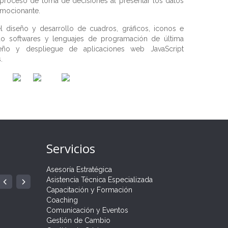
 proceso de toma de decisiones al presentar los datos
emocionante.
el diseño y desarrollo de cuadros, gráficos, iconos e
ando softwares y lenguajes de programación de última
seño y despliegue de aplicaciones web JavaScript
.
Servicios
Asesoría Estratégica
ÍA
 PARA
Asistencia Técnica Especializada
GRAMA
.
Capacitación y Formación
Coaching
Comunicación y Eventos
Gestión de Cambio