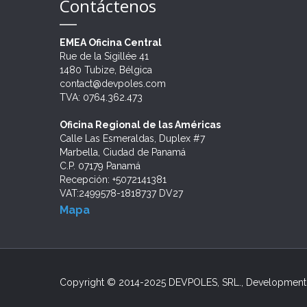
Contáctenos
del Perú.
20
14
14
15
MAR
OCT
ENE
DIC
09
22
16
29
09
2021
2024
2021
2020
ENE
ABR
NOV
DIC
DIC
25
c
EMEA Oficina Central
2020
2022
2021
2022
2020
AGO
Momentou
operate 
European
educatio
I
O
Rue de la Sigillée 41
2020
First Na
work str
institut
Systems.
comprehe
Mexico r
Latin Ame
modelo d
III. DevP
1480 Tubize, Bélgica
years" Th
stakehol
social i
has...
instrume
examine
study of
el Desarr
una seri
evaluatio
contact@devpoles.com
comprehe
organizati
the SDGs
commends
Mexico mo
impact of
profundid
sobre te
TVA: 0764.362.473
nuestras..
Oficina Regional de las Américas
Calle Las Esmeraldas, Duplex #7
Marbella, Ciudad de Panamá
C.P. 07179 Panamá
Recepción: +5072141381
VAT:2499578-1818737 DV27
Mapa
Copyright © 2014-2025 DEVPOLES, SRL., Development P