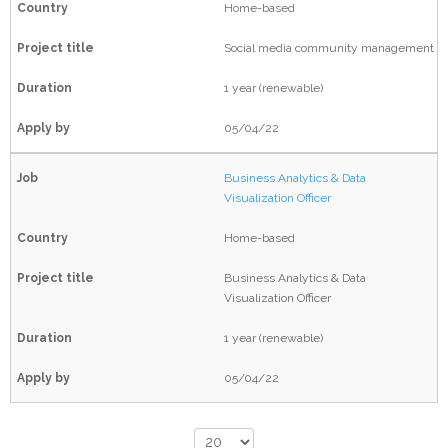
Gestión de Cambio
Recursos Humanos
Home-based
Gestión del Riesgo
Social media community management
Monitoreo y Evaluación
1 year (renewable)
Soluciones Tecnológicas
05/04/22
Twinnings
Business Analytics & Data
Visualization Officer
Home-based
Business Analytics & Data
Visualization Officer
1 year (renewable)
05/04/22