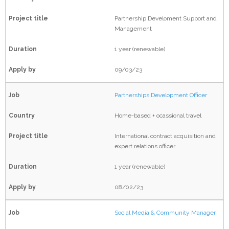
Partnership Develoment Support and
Inicio
Management
Nosotros
1 year (renewable)
Expertise
Sobre Nosotros
09/03/23
Servicios
Nuestra Misión
Sector Público
Partnerships Development Officer
Oportunidades
Mensaje del Director Ejecutivo
Sector Privado
Asistencia Técnica
Fortalecimiento Institucional
Home-based + ocassional travel
Referencias
Actores no Estatales
Educación y Formación
Expertos
Derechos Humanos
Asesoría Corporativa
International contract acquisition and
expert relations officer
RSE
Estudios y encuestas
Carreras
Clientes
Descentralización
Comercio y PyMES
Captación de Fondos
1 year (renewable)
Contacto
Visualización de datos
Socios
Justicia
Responsabilidad Social
Desarrollo Comunitario
08/02/23
Asesoría Estratégica
Beneficiarios
Seguridad
Comunicación y Márketing
Proyectos
Reforma Penitenciaria
Social Media & Community Manager