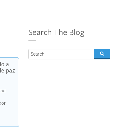
Search The Blog
do a
de paz
dad
por