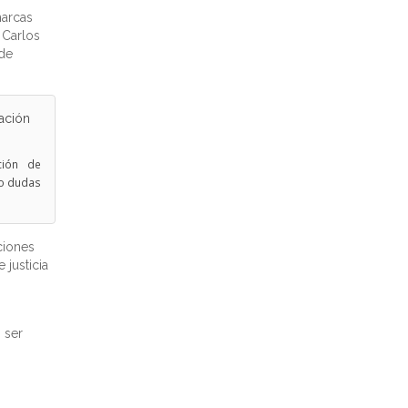
marcas
 Carlos
 de
ción de
do dudas
ciones
 justicia
 ser